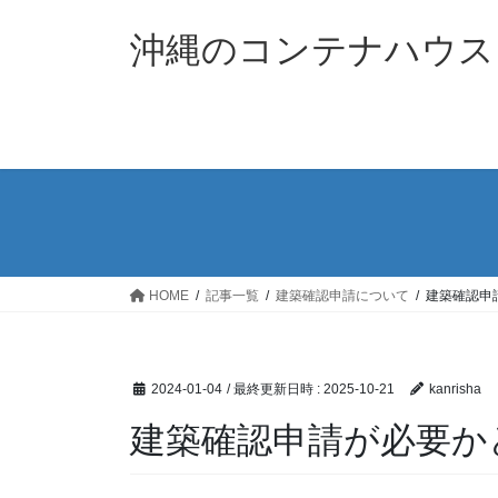
コ
ナ
ン
ビ
沖縄のコンテナハウス 
テ
ゲ
ン
ー
ツ
シ
へ
ョ
ス
ン
キ
に
ッ
移
プ
動
HOME
記事一覧
建築確認申請について
建築確認申
2024-01-04
/ 最終更新日時 :
2025-10-21
kanrisha
建築確認申請が必要か