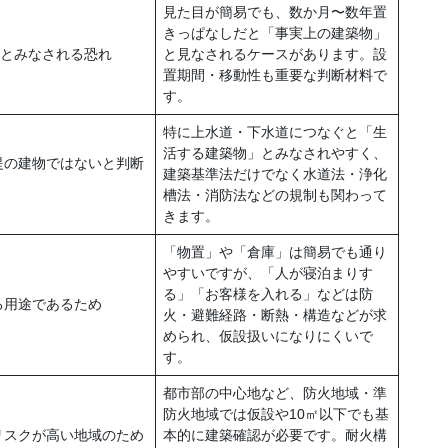
見た目が簡易でも、数か月〜数年置
きっぱなしだと「事実上の建築物」
”とみなされる恐れ
と見なされるケースがあります。設
置期間・移動性も重要な判断材料で
す。
特に上水道・下水道につなぐと「生
活する建築物」とみなされやすく、
提の建物ではないと判断
建築基準法だけでなく水道法・浄化
槽法・消防法などの規制も関わって
きます。
「物置」や「倉庫」は簡易でも通り
やすいですが、「人が寝泊まりす
る」「お客様を入れる」などは防
る用途であるため
火・避難経路・断熱・構造などが求
められ、仮設扱いになりにくいで
す。
都市部の中心地など、防火地域・準
防火地域では仮設や10㎡以下でも基
リスクが高い地域のため
本的に建築確認が必要です。耐火構